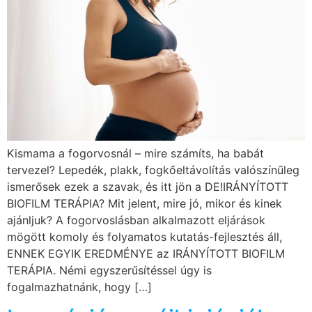
Kismama a fogorvosnál – mire számíts, ha babát
tervezel? Lepedék, plakk, fogkőeltávolítás valószínűleg
ismerősek ezek a szavak, és itt jön a DE!IRÁNYÍTOTT
BIOFILM TERÁPIA? Mit jelent, mire jó, mikor és kinek
ajánljuk? A fogorvoslásban alkalmazott eljárások
mögött komoly és folyamatos kutatás-fejlesztés áll,
ENNEK EGYIK EREDMÉNYE az IRÁNYÍTOTT BIOFILM
TERÁPIA. Némi egyszerűsítéssel úgy is
fogalmazhatnánk, hogy […]