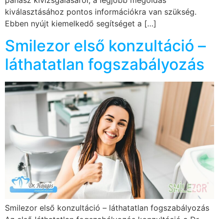
panasz kivizsgálásáról, a legjobb megoldás
kiválasztásához pontos információkra van szükség.
Ebben nyújt kiemelkedő segítséget a […]
Smilezor első konzultáció –
láthatatlan fogszabályozás
Smilezor első konzultáció – láthatatlan fogszabályozás