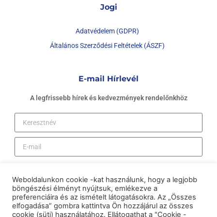
Jogi
Adatvédelem (GDPR)
Általános Szerződési Feltételek (ÁSZF)
E-mail Hírlevél
A legfrissebb hírek és kedvezmények rendelőnkhöz
Megismertem és elfogadom az
Adatkezelési tájékoztatót.
Weboldalunkon cookie -kat használunk, hogy a legjobb
Feliratkozás
böngészési élményt nyújtsuk, emlékezve a
preferenciáira és az ismételt látogatásokra. Az „Összes
elfogadása” gombra kattintva Ön hozzájárul az összes
cookie (süti) használatához. Ellátogathat a "Cookie -