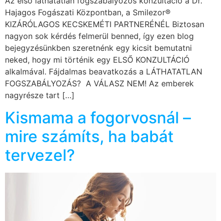
Az első láthatatlan fogszabályozós konzultáció a Dr.
Hajagos Fogászati Központban, a Smilezor®
KIZÁRÓLAGOS KECSKEMÉTI PARTNERÉNÉL Biztosan
nagyon sok kérdés felmerül benned, így ezen blog
bejegyzésünkben szeretnénk egy kicsit bemutatni
neked, hogy mi történik egy ELSŐ KONZULTÁCIÓ
alkalmával. Fájdalmas beavatkozás a LÁTHATATLAN
FOGSZABÁLYOZÁS? A VÁLASZ NEM! Az emberek
nagyrésze tart […]
Kismama a fogorvosnál –
mire számíts, ha babát
tervezel?