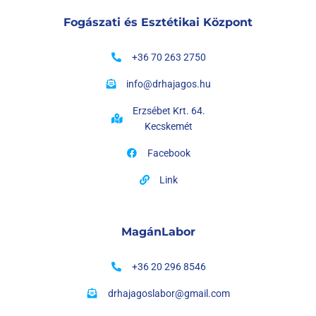
Fogászati és Esztétikai Központ
+36 70 263 2750
info@drhajagos.hu
Erzsébet Krt. 64.
Kecskemét
Facebook
Link
MagánLabor
+36 20 296 8546
drhajagoslabor@gmail.com