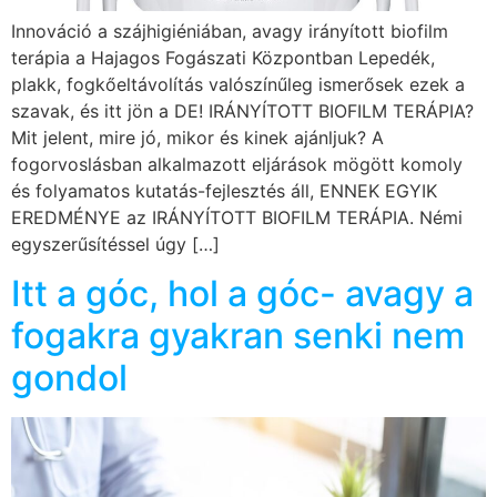
Innováció a szájhigiéniában, avagy irányított biofilm
terápia a Hajagos Fogászati Központban Lepedék,
plakk, fogkőeltávolítás valószínűleg ismerősek ezek a
szavak, és itt jön a DE! IRÁNYÍTOTT BIOFILM TERÁPIA?
Mit jelent, mire jó, mikor és kinek ajánljuk? A
fogorvoslásban alkalmazott eljárások mögött komoly
és folyamatos kutatás-fejlesztés áll, ENNEK EGYIK
EREDMÉNYE az IRÁNYÍTOTT BIOFILM TERÁPIA. Némi
egyszerűsítéssel úgy […]
Itt a góc, hol a góc- avagy a
fogakra gyakran senki nem
gondol